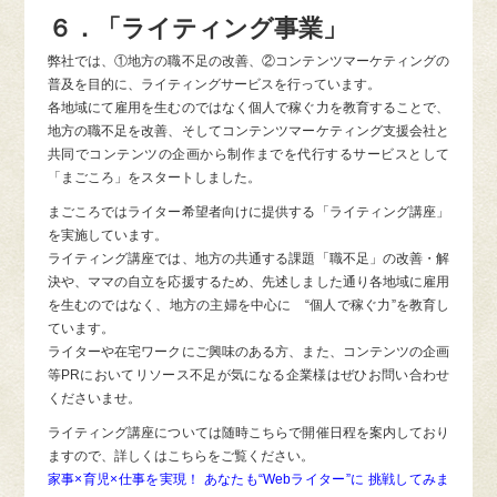
６．「ライティング事業」
弊社では、①地方の職不足の改善、②コンテンツマーケティングの
普及を目的に、ライティングサービスを行っています。
各地域にて雇用を生むのではなく個人で稼ぐ力を教育することで、
地方の職不足を改善、そしてコンテンツマーケティング支援会社と
共同でコンテンツの企画から制作までを代行するサービスとして
「まごころ」をスタートしました。
まごころではライター希望者向けに提供する「ライティング講座」
を実施しています。
ライティング講座では、地方の共通する課題「職不足」の改善・解
決や、ママの自立を応援するため、先述しました通り各地域に雇用
を生むのではなく、地方の主婦を中心に “個人で稼ぐ力”を教育し
ています。
ライターや在宅ワークにご興味のある方、また、コンテンツの企画
等PRにおいてリソース不足が気になる企業様はぜひお問い合わせ
くださいませ。
ライティング講座については随時こちらで開催日程を案内しており
ますので、詳しくはこちらをご覧ください。
家事×育児×仕事を実現！ あなたも“Webライター”に 挑戦してみま