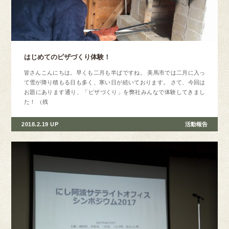
はじめてのピザづくり体験！
皆さんこんにちは。早くも二月も半ばですね。 美馬市では二月に入っ
て雪が降り積もる日も多く、寒い日が続いております。 さて、今回は
お題にあります通り、「ピザづくり」を弊社みんなで体験してきまし
た！ （残
2018.2.19 UP
活動報告