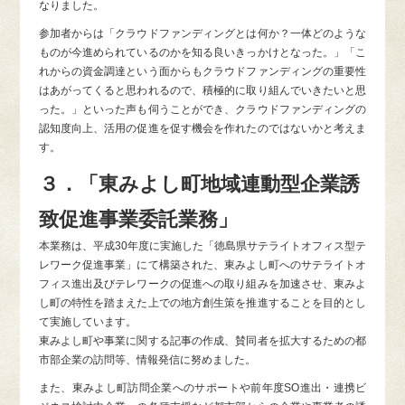
なりました。
参加者からは「クラウドファンディングとは何か？一体どのような
ものが今進められているのかを知る良いきっかけとなった。」「こ
れからの資金調達という面からもクラウドファンディングの重要性
はあがってくると思われるので、積極的に取り組んでいきたいと思
った。」といった声も伺うことができ、クラウドファンディングの
認知度向上、活用の促進を促す機会を作れたのではないかと考えま
す。
３．「東みよし町地域連動型企業誘
致促進事業委託業務」
本業務は、平成30年度に実施した「徳島県サテライトオフィス型テ
レワーク促進事業」にて構築された、東みよし町へのサテライトオ
フィス進出及びテレワークの促進への取り組みを加速させ、東みよ
し町の特性を踏まえた上での地⽅創⽣策を推進することを⽬的とし
て実施しています。
東みよし町や事業に関する記事の作成、賛同者を拡大するための都
市部企業の訪問等、情報発信に努めました。
また、東みよし町訪問企業へのサポートや前年度SO進出・連携ビ