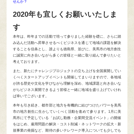
せんか？
2020年も宜しくお願いいたしま
す
本年は、昨年までの活動で培って参りました経験を礎に、さらに踏
み込んだ活動へ昇華させるべくビジネスを通じて地域の課題を解決
することを信条とし、誰よりも徳島県、並びに、美馬市の地方創生
に誠実に向き合いながら多くの皆様と一緒に取り組んで参りたいと
考えております。
また、新たにチャレンジプロジェクトの立ち上げを全国展開してい
くべくスタートアップイベントも開催してまいりますので、各地域
が誇る歴史や文化を学びながら理解を深め、地域課題と向き合いな
がらビジネス展開できるよう皆様と一緒に地域を盛り上げていけれ
ば幸いでございます。
本年も引き続き、都市部と地方を有機的に結びつけたパワーを美馬
市の地方創生に生かしていくべく活動を進めて参ります。1月に美
馬市にて予定している「お試し勤務・企業間交流イベント」の開催
をはじめ、雇用問題の解決・コスト削減・ネットワークの拡大・新
規事業の発掘など、期待の多いテレワーク導入についても少しでも