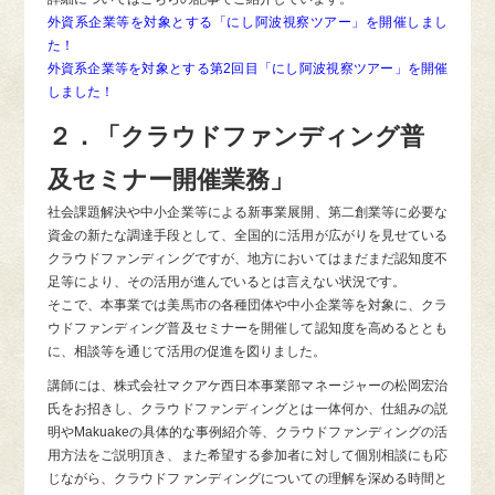
外資系企業等を対象とする「にし阿波視察ツアー」を開催しまし
た！
外資系企業等を対象とする第2回目「にし阿波視察ツアー」を開催
しました！
２．「クラウドファンディング普
及セミナー開催業務」
社会課題解決や中小企業等による新事業展開、第二創業等に必要な
資金の新たな調達手段として、全国的に活用が広がりを見せている
クラウドファンディングですが、地方においてはまだまだ認知度不
足等により、その活用が進んでいるとは言えない状況です。
そこで、本事業では美馬市の各種団体や中小企業等を対象に、クラ
ウドファンディング普及セミナーを開催して認知度を高めるととも
に、相談等を通じて活用の促進を図りました。
講師には、株式会社マクアケ西日本事業部マネージャーの松岡宏治
氏をお招きし、クラウドファンディングとは一体何か、仕組みの説
明やMakuakeの具体的な事例紹介等、クラウドファンディングの活
用方法をご説明頂き、また希望する参加者に対して個別相談にも応
じながら、クラウドファンディングについての理解を深める時間と