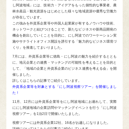
し阿波地域」には、技術力・アイデアをもった個性的な事業者、農
林水産品・観光資源をはじめとした様々な地域資源や優秀な労働力
が存在しています。
この強みを外資系企業等や外国人起業家が有するノウハウや技術、
ネットワークと結びつけることで、新たなビジネスや新商品開発の
機会を創出していくことを目的に、にし阿波でのワーケーション実
施やサテライトオフィス開設を誘引する「魅力的なビジネス環境づ
くり」を推進してまいりました。
7月には、外資系企業等に徳島・にし阿波の魅力を紹介するととも
に、地元企業との連携・マッチングの可能性を考えることを目的と
して、「地域の企業と外資系企業のビジネス連携を考える会」を開
催しました。
詳しくはこちらの記事でご紹介しています。
外資系企業等を対象とする「にし阿波視察ツアー」を開催しまし
た！
11月、12月には外資系企業等をにし阿波地域にお連れして、実際
ににし阿波地域の企業訪問やマッチングイベントを行う「にし阿波
視察ツアー」を1泊2日で開催いたしました。
視察ツアーには外資系企業12社、16名がお越しになりました。
詳細についてはこちらの記事でご紹介しています。