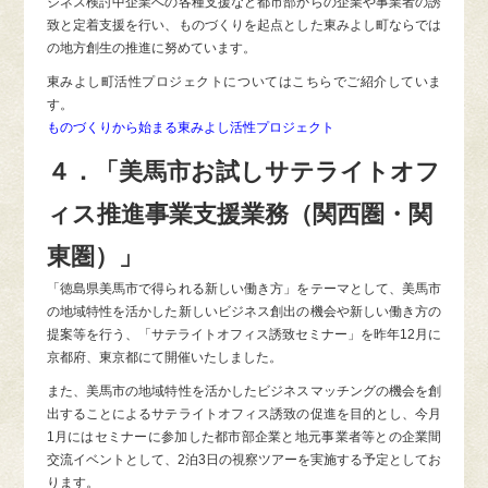
ジネス検討中企業への各種⽀援など都市部からの企業や事業者の誘
致と定着支援を行い、ものづくりを起点とした東みよし町ならでは
の地⽅創⽣の推進に努めています。
東みよし町活性プロジェクトについてはこちらでご紹介していま
す。
ものづくりから始まる東みよし活性プロジェクト
４．「美馬市お試しサテライトオフ
ィス推進事業支援業務（関西圏・関
東圏）」
「徳島県美馬市で得られる新しい働き方」をテーマとして、美馬市
の地域特性を活かした新しいビジネス創出の機会や新しい働き方の
提案等を行う、「サテライトオフィス誘致セミナー」を昨年12月に
京都府、東京都にて開催いたしました。
また、美馬市の地域特性を活かしたビジネスマッチングの機会を創
出することによるサテライトオフィス誘致の促進を目的とし、今月
1月にはセミナーに参加した都市部企業と地元事業者等との企業間
交流イベントとして、2泊3日の視察ツアーを実施する予定としてお
ります。