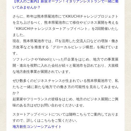
【求人のご案内】新規オープン！イタリアンレストランで一緒に働
いてみませんか？
さらに、昨年は熊本県菊池市にてKIKUCHIチャレンジプロジェクト
を立ち上げるべく、熊本県菊池市にて移住やビジネス展開を考える
「KIKUCHIチャレンジスタートアップイベント」を2回開催いたし
ました。
現在、熊本県菊池市では、ITを活用した交流人口などの増加・働き
方改革などを推進する「グローカルビレッジ構想」を掲げていま
す。
ソフトバンクやYahoo!といったIT企業をはじめ、地方での事業展
開・進出を視野に入れた会社が続々と菊池市を訪れており、大規模
な地方創生事業が展開されています。
ぜひ数多くのビジネスチャンスが生まれている熊本県菊池市で、私
たちと一緒に新たな地方での働き方の可能性を見出してみません
か？
起業家やフリーランスの皆様をはじめ、地方のビジネス展開にご興
味のある方はぜひお問い合わせくださいませ。
スタートアップイベントについては随時こちらでご案内しておりま
すので、詳しくはこちらをご覧ください。
地方創生コンソーシアムサイト