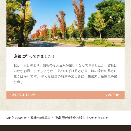
京都に行ってきました！
秋が一段と深まり、朝晩の冷え込みが厳しくなってきましたが、皆様は
いかがお過ごしでしょうか。 気づけば11月となり、時の流れの早さに
驚くばかりです。 そんな紅葉の時期を楽しみに、先週末、徳島県を飛
び出し
2017.11.10 UP
お知らせ
TOP
お知らせ
弊社が徳島県より「徳島県地域情報化表彰」をいただきました