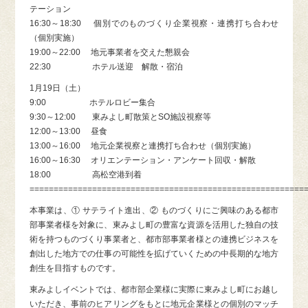
テーション
16:30～18:30 個別でのものづくり企業視察・連携打ち合わせ
（個別実施）
19:00～22:00 地元事業者を交えた懇親会
22:30 ホテル送迎 解散・宿泊
1月19日（土）
9:00 ホテルロビー集合
9:30～12:00 東みよし町散策とSO施設視察等
12:00～13:00 昼食
13:00～16:00 地元企業視察と連携打ち合わせ（個別実施）
16:00～16:30 オリエンテーション・アンケート回収・解散
18:00 高松空港到着
=========================================================
本事業は、① サテライト進出、② ものづくりにご興味のある都市
部事業者様を対象に、東みよし町の豊富な資源を活用した独自の技
術を持つものづくり事業者と、都市部事業者様との連携ビジネスを
創出した地方での仕事の可能性を拡げていくための中長期的な地方
創生を目指すものです。
東みよしイベントでは、都市部企業様に実際に東みよし町にお越し
いただき、事前のヒアリングをもとに地元企業様との個別のマッチ