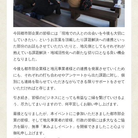
今回都市部企業の皆様には「現地での人との出会いを今後も大切に
していきたい」というお言葉を頂戴したり課題解決への連携といっ
た部分のお話もさせていただいたりと、地元側としてもそれぞれが
抱えている課題解決・地域活性化への新たな切り口となる良い機会
となりました。
今後も都市部企業様と地元事業者様との連携を発展させていくため
にも、それぞれの打ち合わせやアンケートから出た課題に対し、個
別にも連絡を取らせていただきながらできる限りサポートをさせて
いただければと存じます。
引き続き、皆様のビジネスにとっても有益なご縁を繋げていけるよ
う、尽力してまいりますので、何卒宜しくお願い申し上げます。
最後となりましたが、本イベントにご参加いただきました都市部企
業の皆様、そして地元事業者の皆様、行政の皆様には多大なるご協
力を賜り、無事「東みよしイベント」を開催できましたこと心より
御礼申し上げます。