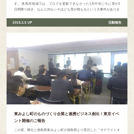
す。 美馬市地域では、ブログを更新できなかった1月中旬ごろに雪が3
日間降り続き、なんと20センチほども雪が積もるという大事件がありま
2018.2.5 UP
活動報告
東みよし町のものづくり企業と連携ビジネス創出！東京イベ
ント開催のご報告
この度、弊社と徳島県東みよし町が徳島県より受託した「サテライトオ