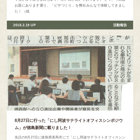
お題にあります通り、「ピザづくり」を弊社みんなで体験してきまし
た！ （残
2018.2.19 UP
活動報告
8月27日に行った「にし阿波サテライトオフィスシンポジウ
ム」が徳島新聞に載りました！
先日の8月27日に徳島県美馬市にて「にし阿波サテライトオフィスシン