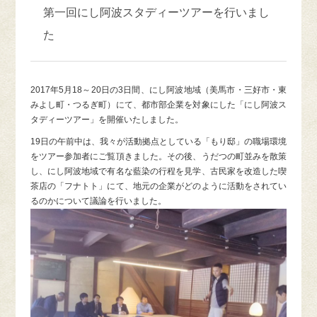
第一回にし阿波スタディーツアーを行いまし
た
2017年5月18～20日の3日間、にし阿波地域（美馬市・三好市・東
みよし町・つるぎ町）にて、都市部企業を対象にした「にし阿波ス
タディーツアー」を開催いたしました。
19日の午前中は、我々が活動拠点としている「もり邸」の職場環境
をツアー参加者にご覧頂きました。その後、うだつの町並みを散策
し、にし阿波地域で有名な藍染の行程を見学、古民家を改造した喫
茶店の「フナトト」にて、地元の企業がどのように活動をされてい
るのかについて議論を行いました。