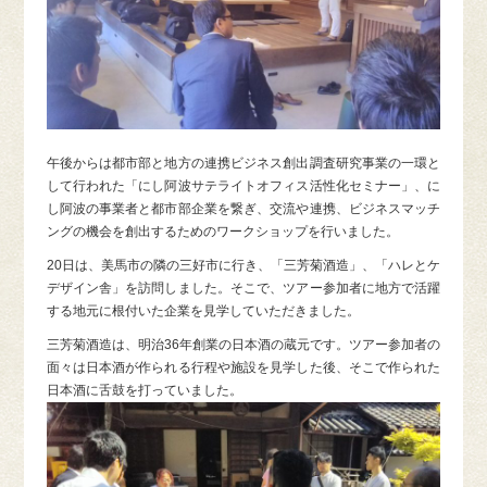
午後からは都市部と地方の連携ビジネス創出調査研究事業の一環と
して行われた「にし阿波サテライトオフィス活性化セミナー」、に
し阿波の事業者と都市部企業を繋ぎ、交流や連携、ビジネスマッチ
ングの機会を創出するためのワークショップを行いました。
20日は、美馬市の隣の三好市に行き、「三芳菊酒造」、「ハレとケ
デザイン舎」を訪問しました。そこで、ツアー参加者に地方で活躍
する地元に根付いた企業を見学していただきました。
三芳菊酒造は、明治36年創業の日本酒の蔵元です。ツアー参加者の
面々は日本酒が作られる行程や施設を見学した後、そこで作られた
日本酒に舌鼓を打っていました。