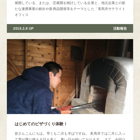
展開している、または、②展開を検討している企業と、地元企業との新
たな連携事業の創出や新商品開発等をテーマとした「美馬市サテライト
オフィス
2019.2.8 UP
活動報告
はじめてのピザづくり体験！
皆さんこんにちは。早くも二月も半ばですね。 美馬市では二月に入っ
て雪が降り積もる日も多く、寒い日が続いております。 さて、今回は