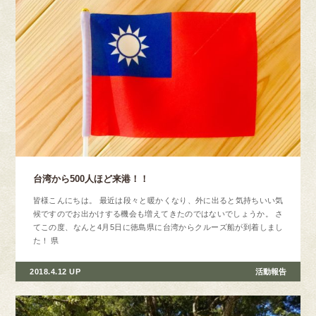
台湾から500人ほど来港！！
皆様こんにちは。 最近は段々と暖かくなり、外に出ると気持ちいい気
候ですのでお出かけする機会も増えてきたのではないでしょうか。 さ
てこの度、なんと4月5日に徳島県に台湾からクルーズ船が到着しまし
た！ 県
2018.4.12 UP
活動報告