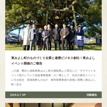
東みよし町のものづくり企業と連携ビジネス創出！東みよし
イベント開催のご報告
この度、弊社と徳島県東みよし町が徳島県より受託した「サテライトオ
フィス型テレワーク促進事業業務」の一環として、先日の東京イベント
に引き続き、現地視察もかねて、都市部事業者の皆様に実際に東みよし
町へ足を
2019.2.7 UP
活動報告