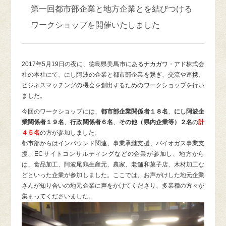
第一回都市部企業と地方企業とを結びつける
ワークショップを開催いたしました
2017年5月19日の夜に、徳島県美馬市にあるナカガワ・アド株式会
社の本社にて、にし阿波の企業と都市部企業を繋ぎ、交流や連携、
ビジネスマッチングの機会を創出するためのワークショップを行い
ました。
今回のワークショップには、
都市部企業関係者１８名
、
にし阿波企
業関係者１９名
、
行政関係者６名
、
その他（県内企業等）２名
の
計
４５名
の方が参加しました。
都市部からはインバウンド関連、事業承継支援、バイオガス事業支
援、ECサイトコンサルティングなどの企業が参加し、地方から
は、食品加工、阿波尾鶏生産元、農家、老舗和菓子店、木材加工な
どといった企業が参加しました。ここでは、お声がけした地元企業
さんが知り合いの地元企業に声をかけてくださり、多業種の方々が
集まってくださいました。